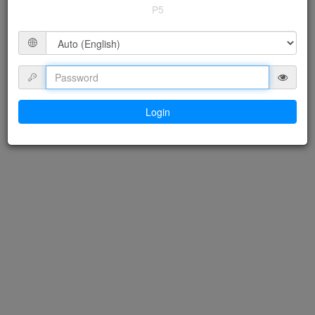
P5
Login